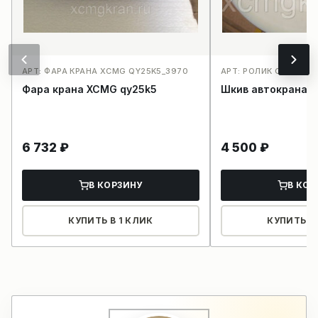
АРТ: ФАРА КРАНА XCMG QY25K5_3970
АРТ: РОЛИК СТРЕЛЫ_
Фара крана XCMG qy25k5
Шкив автокрана 
6 732
₽
4 500
₽
В КОРЗИНУ
В КОР
КУПИТЬ В 1 КЛИК
КУПИТЬ В 