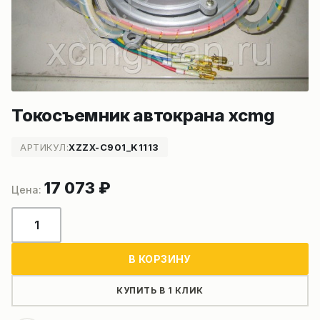
Токосъемник автокрана xcmg
АРТИКУЛ:
XZZX-C901_K1113
17 073
₽
Количество
товара
Токосъемник
В КОРЗИНУ
автокрана
xcmg
КУПИТЬ В 1 КЛИК