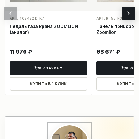
АРТ: 402422 D_K7
АРТ: RT55_K35
Педаль газа крана ZOOMLION
Панель приборов 
(аналог)
Zoomlion
11 976
₽
68 671
₽
В КОРЗИНУ
В КОР
КУПИТЬ В 1 КЛИК
КУПИТЬ В 