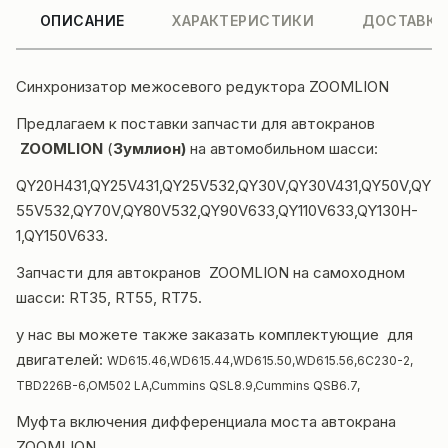
ОПИСАНИЕ
ХАРАКТЕРИСТИКИ
ДОСТАВКА
Синхронизатор межосевого редуктора ZOOMLION
Предлагаем к поставки
запчасти для автокранов
ZOOMLION
(
Зумлион)
на автомобильном шасси:
QY20H431,QY25V431,QY25V532,QY30V,QY30V431,QY50V,QY
55V532,QY70V,QY80V532,QY90V633,QY110V633,QY130H-
1,QY150V633.
Запчасти для автокранов ZOOMLION на самоходном
шасси: RT35, RT55, RT75.
у нас вы можете также заказать комплектующие для
двигателей:
WD615.46,WD615.44,WD615.50,WD615.56,
6C230-2,
TBD226B-6,
OM502 LA,Cummins QSL8.9,Cummins QSB6.7,
Муфта включения дифференциала моста
автокрана
ZOOMLION