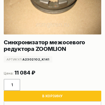
Синхронизатор межосевого
редуктора ZOOMLION
АРТИКУЛ:
A2302102_K141
11 084
₽
Количество
товара
Синхронизатор
В КОРЗИНУ
межосевого