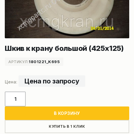
Шкив к крану большой (425х125)
АРТИКУЛ:
1801221_K695
Цена по запросу
Количество
товара
Шкив
В КОРЗИНУ
к
крану
КУПИТЬ В 1 КЛИК
большой