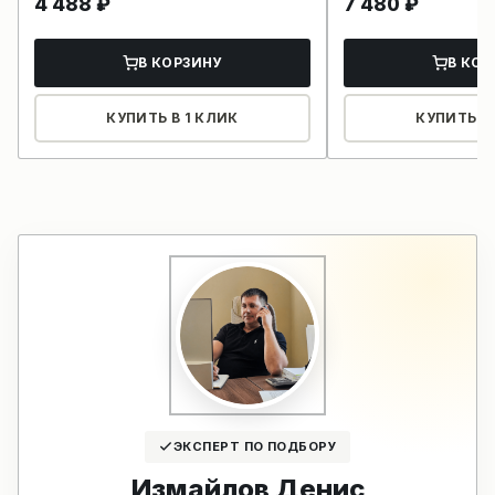
4 488
₽
7 480
₽
В КОРЗИНУ
В КОР
КУПИТЬ В 1 КЛИК
КУПИТЬ В 
ЭКСПЕРТ ПО ПОДБОРУ
Измайлов Денис