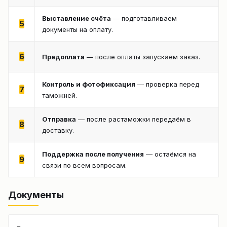
Выставление счёта
— подготавливаем
5
документы на оплату.
6
Предоплата
— после оплаты запускаем заказ.
Контроль и фотофиксация
— проверка перед
7
таможней.
Отправка
— после растаможки передаём в
8
доставку.
Поддержка после получения
— остаёмся на
9
связи по всем вопросам.
Документы