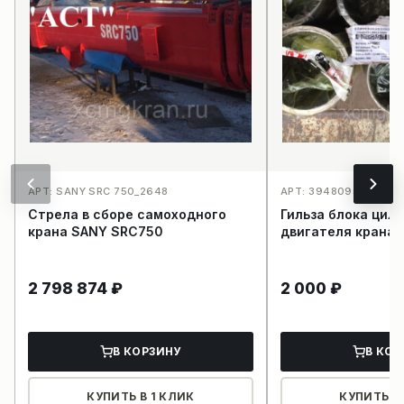
АРТ: SANY SRC 750_2648
АРТ: 3948095_2652
Стрела в сборе самоходного
Гильза блока цил
крана SANY SRC750
двигателя крана 
2 798 874
₽
2 000
₽
В КОРЗИНУ
В КОР
КУПИТЬ В 1 КЛИК
КУПИТЬ В 