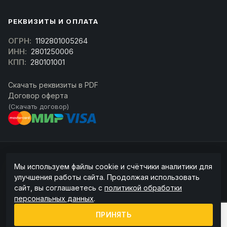
РЕКВИЗИТЫ И ОПЛАТА
ОГРН:
1192801005264
ИНН:
2801250006
КПП:
280101001
Скачать реквизиты в PDF
Договор оферта
(Скачать договор)
© 2026 kran-parts.ru — все материалы защищены. При копировании
Мы используем файлы cookie и счётчики аналитики для
ссылка на источник обязательна.
улучшения работы сайта. Продолжая использовать
Информация на сайте не является публичной офертой (ст. 437 ГК РФ).
сайт, вы соглашаетесь с
политикой обработки
Точную стоимость и наличие уточняйте у менеджера.
персональных данных
.
Политика конфиденциальности
Пользовательское соглашение
ПРИНЯТЬ
Политика обработки cookie