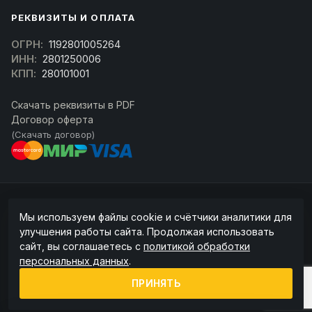
РЕКВИЗИТЫ И ОПЛАТА
ОГРН:
1192801005264
ИНН:
2801250006
КПП:
280101001
Скачать реквизиты в PDF
Договор оферта
(Скачать договор)
© 2026 kran-parts.ru — все материалы защищены. При копировании
Мы используем файлы cookie и счётчики аналитики для
ссылка на источник обязательна.
улучшения работы сайта. Продолжая использовать
Информация на сайте не является публичной офертой (ст. 437 ГК РФ).
сайт, вы соглашаетесь с
политикой обработки
Точную стоимость и наличие уточняйте у менеджера.
персональных данных
.
Политика конфиденциальности
Пользовательское соглашение
ПРИНЯТЬ
Политика обработки cookie