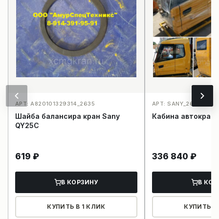
АРТ: A820101329314_2635
АРТ: SANY_2647
Шайба балансира кран Sany
Кабина автокран
QY25C
619
₽
336 840
₽
В КОРЗИНУ
В КОР
КУПИТЬ В 1 КЛИК
КУПИТЬ В 