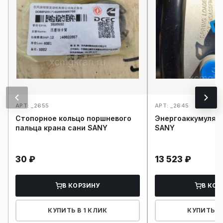
АРТ: _2655
АРТ: _2645
Стопорное кольцо поршневого
Энергоаккумулят
пальца крана сани SANY
SANY
30
₽
13 523
₽
В КОРЗИНУ
В КОР
КУПИТЬ В 1 КЛИК
КУПИТЬ В 