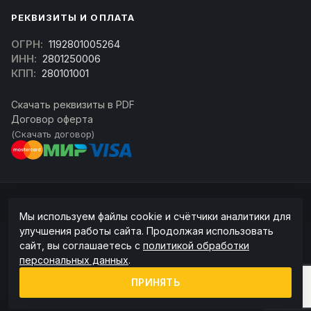
РЕКВИЗИТЫ И ОПЛАТА
ОГРН:
1192801005264
ИНН:
2801250006
КПП:
280101001
Скачать реквизиты в PDF
Договор оферта
(Скачать договор)
© 2026 kran-parts.ru — все материалы защищены. При копировании
Мы используем файлы cookie и счётчики аналитики для
ссылка на источник обязательна.
улучшения работы сайта. Продолжая использовать
Информация на сайте не является публичной офертой (ст. 437 ГК РФ).
сайт, вы соглашаетесь с
политикой обработки
Точную стоимость и наличие уточняйте у менеджера.
персональных данных
.
Политика конфиденциальности
Пользовательское соглашение
ПРИНЯТЬ
Политика обработки cookie