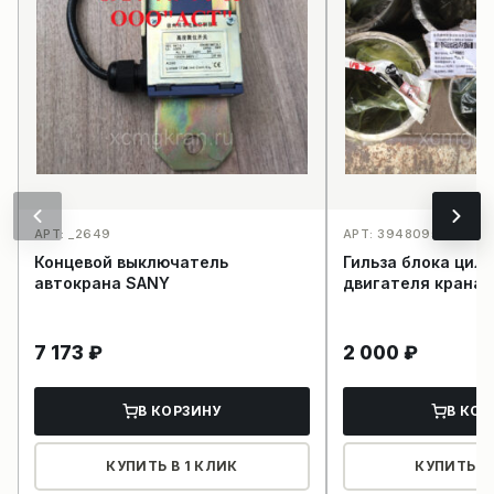
АРТ: _2649
АРТ: 3948095_2652
Концевой выключатель
Гильза блока цил
автокрана SANY
двигателя крана 
7 173
₽
2 000
₽
В КОРЗИНУ
В КОР
КУПИТЬ В 1 КЛИК
КУПИТЬ В 