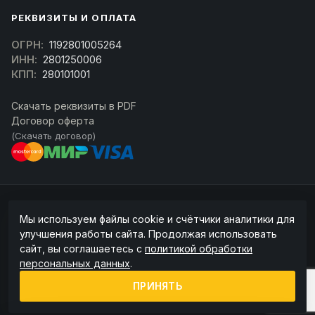
РЕКВИЗИТЫ И ОПЛАТА
ОГРН:
1192801005264
ИНН:
2801250006
КПП:
280101001
Скачать реквизиты в PDF
Договор оферта
(Скачать договор)
© 2026 kran-parts.ru — все материалы защищены. При копировании
Мы используем файлы cookie и счётчики аналитики для
ссылка на источник обязательна.
улучшения работы сайта. Продолжая использовать
Информация на сайте не является публичной офертой (ст. 437 ГК РФ).
сайт, вы соглашаетесь с
политикой обработки
Точную стоимость и наличие уточняйте у менеджера.
персональных данных
.
Политика конфиденциальности
Пользовательское соглашение
ПРИНЯТЬ
Политика обработки cookie