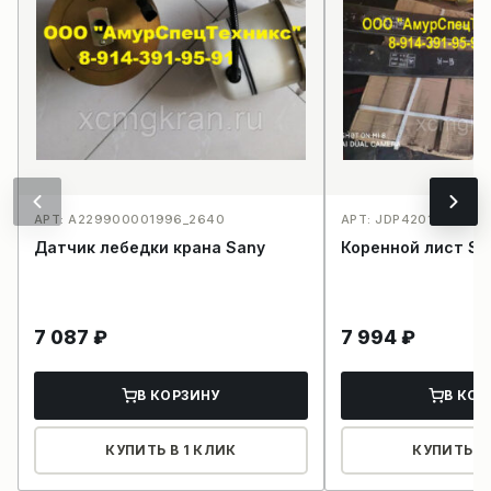
АРТ: A229900001996_2640
АРТ: JDP4201_2630
Датчик лебедки крана Sany
Коренной лист Sa
7 087
₽
7 994
₽
В КОРЗИНУ
В КОР
КУПИТЬ В 1 КЛИК
КУПИТЬ В 