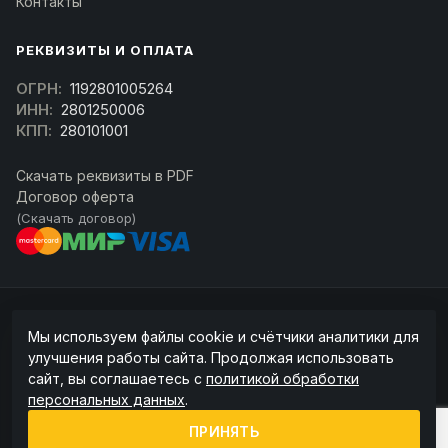
Контакты
РЕКВИЗИТЫ И ОПЛАТА
ОГРН:
1192801005264
ИНН:
2801250006
КПП:
280101001
Скачать реквизиты в PDF
Договор оферта
(Скачать договор)
© 2026 kran-parts.ru — все материалы защищены. При копировании
Мы используем файлы cookie и счётчики аналитики для
ссылка на источник обязательна.
улучшения работы сайта. Продолжая использовать
Информация на сайте не является публичной офертой (ст. 437 ГК РФ).
сайт, вы соглашаетесь с
политикой обработки
Точную стоимость и наличие уточняйте у менеджера.
персональных данных
.
Политика конфиденциальности
Пользовательское соглашение
ПРИНЯТЬ