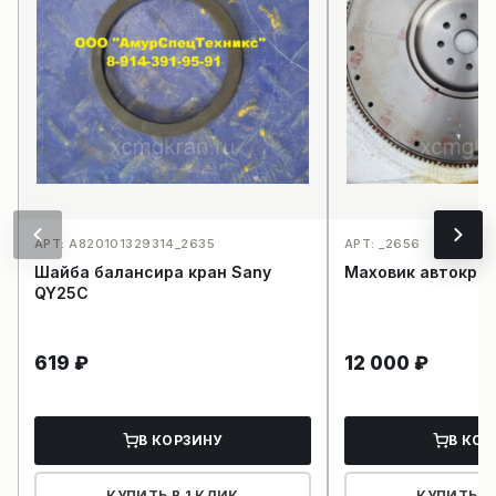
АРТ: A820101329314_2635
АРТ: _2656
Шайба балансира кран Sany
Маховик автокран
QY25C
619
₽
12 000
₽
В КОРЗИНУ
В КОР
КУПИТЬ В 1 КЛИК
КУПИТЬ В 