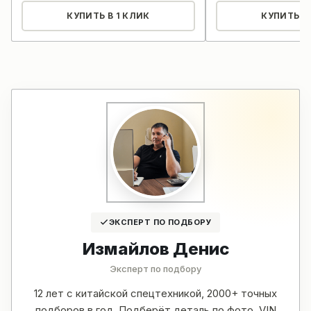
КУПИТЬ В 1 КЛИК
КУПИТЬ В 
ЭКСПЕРТ ПО ПОДБОРУ
Измайлов Денис
Эксперт по подбору
12 лет с китайской спецтехникой, 2000+ точных
подборов в год. Подберёт деталь по фото, VIN