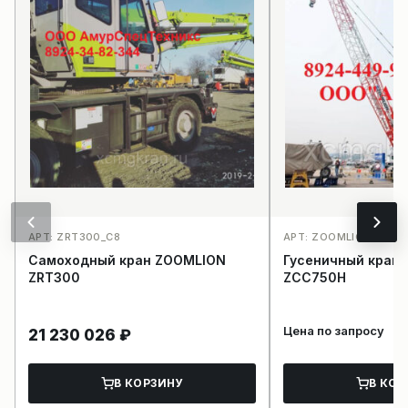
АРТ: ZRT300_C8
АРТ: ZOOMLION ZCC7
Самоходный кран ZOOMLION
Гусеничный кран
ZRT300
ZCC750H
Цена по запросу
21 230 026
₽
В КОРЗИНУ
В КОР