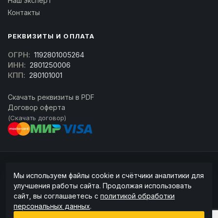
Наш эксперт
Контакты
РЕКВИЗИТЫ И ОПЛАТА
ОГРН:
1192801005264
ИНН:
2801250006
КПП:
280101001
Скачать реквизиты в PDF
Договор оферта
(Скачать договор)
© 2026 kran-parts.ru — все материалы защищены. При копировании
Мы используем файлы cookie и счётчики аналитики для
ссылка на источник обязательна.
улучшения работы сайта. Продолжая использовать
Информация на сайте не является публичной офертой (ст. 437 ГК РФ).
сайт, вы соглашаетесь с
политикой обработки
Точную стоимость и наличие уточняйте у менеджера.
персональных данных
.
Политика конфиденциальности