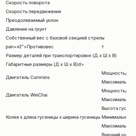
Скорость поворота
Скорость передвижения
Преодолеваемый уклон
Давление на грунт
Собственный вес с базовой секцией стрелы
pan=»2″>Противовес
т
Размер деталей при транспортировке (Д x Ш x В)
Габаритные разме
ры (Д x Ш x В)d>
Мощность/Час
Двигатель Cummins
Максимальный 
Мощность/Час
Двигатель WeiChai
Максимальный 
Высота гусени
Колея x длина гусеницы x ширина гусеницы
Минимальная к
Максимальная 
Внешний шум