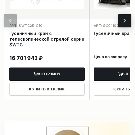
АРТ: SWTC25_C10
АРТ: SCC1100А_C5
Гусеничный кран с
Гусеничный кран
телескопической стрелой серии
SWTC
Цена по запросу
16 701 943
₽
В КОРЗИНУ
В КОР
КУПИТЬ В 1 КЛИК
КУПИТЬ В 