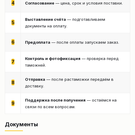
4
Согласование
— цена, срок и условия поставки.
Выставление счёта
— подготавливаем
5
документы на оплату.
6
Предоплата
— после оплаты запускаем заказ.
Контроль и фотофиксация
— проверка перед
7
таможней.
Отправка
— после растаможки передаём в
8
доставку.
Поддержка после получения
— остаёмся на
9
связи по всем вопросам.
Документы