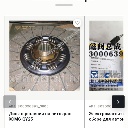
АРТ: 800300895_3808
АРТ: 803000639JK41
Диск сцепления на автокран
Электромагнитны
XCMG QY25
сборе для авток