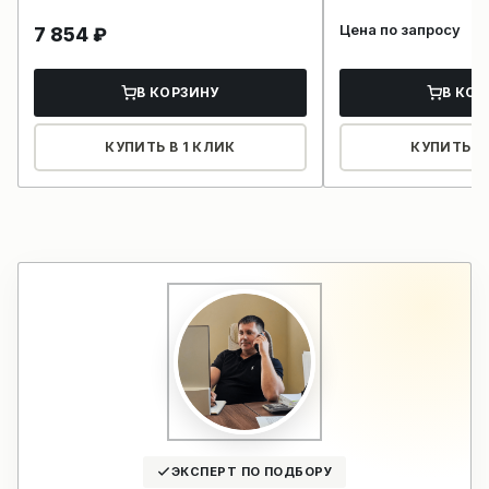
Цена по запросу
7 854
₽
В КОРЗИНУ
В КОР
КУПИТЬ В 1 КЛИК
КУПИТЬ В 
ЭКСПЕРТ ПО ПОДБОРУ