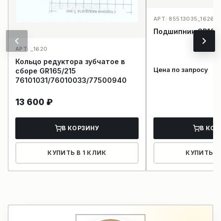
АРТ: 85513035_1626
Подшипник GR165
АРТ: _1620
Кольцо редуктора зубчатое в
Цена по запросу
сборе GR165/215
76101031/76010033/77500940
13 600
₽
В КОРЗИНУ
В КОР
КУПИТЬ В 1 КЛИК
КУПИТЬ В 