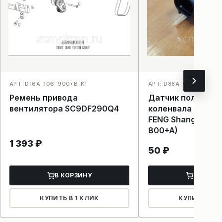
АРТ: D16A-106-900+B_K1
АРТ: D88A-001-800+A_
Ремень привода
Датчик положен
вентилятора SC9DF290Q4
коленвала двига
FENG Shanghai(D8
800+A)
1 393
₽
50
₽
В КОРЗИНУ
В КОРЗ
КУПИТЬ В 1 КЛИК
КУПИТЬ В 1 