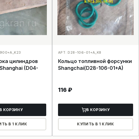
-900+A_K23
АРТ: D28-106-01+A_K8
лока цилиндров
Кольцо топливной форсунки
Shanghai (D04-
Shangchai(D28-106-01+A)
116
₽
В КОРЗИНУ
В КОРЗИНУ
ИТЬ В 1 КЛИК
КУПИТЬ В 1 КЛИК