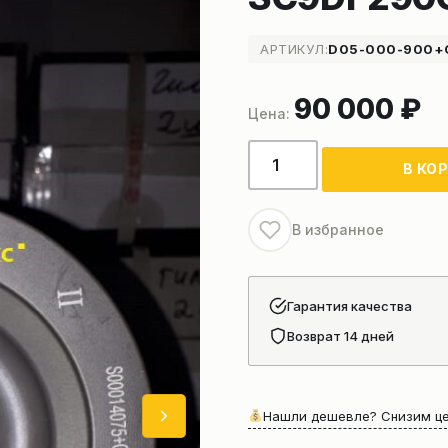
АРТИКУЛ:
D05-000-900+
90 000
₽
Количество
В КО
товара
Комплект
поршневой
В избранное
группы
для
двигателя
Гарантия качества
Shanghai
Возврат 14 дней
SC9DF290Q4
Нашли дешевле? Снизим це