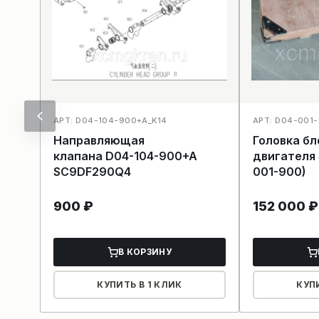
АРТ: D04-104-900+A_K14
АРТ: D04-001
Направляющая
Головка б
клапана D04-104-900+A
двигателя 
SC9DF290Q4
001-900)
900
₽
152 000
₽
В КОРЗИНУ
КУПИТЬ В 1 КЛИК
КУП