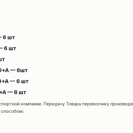
— 6 шт
— 6 шт
шт
0+A — 6шт
0+A — 6 шт
+A — 6 шт
нспортной компании. Передачу Товара перевозчику произвед
 способом: