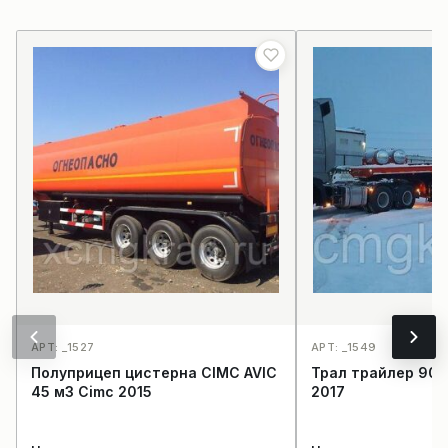
АРТ: _1527
АРТ: _1549
Полуприцеп цистерна CIMC AVIC
Трал трайлер 90 
45 м3 Cimc 2015
2017