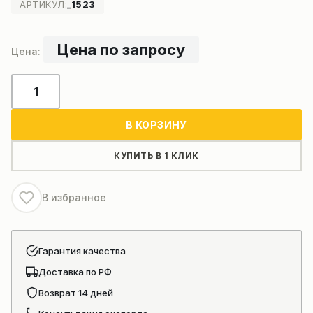
АРТИКУЛ:
_1523
Цена по запросу
Количество
товара
Полуприцеп
В КОРЗИНУ
цистерна
35
КУПИТЬ В 1 КЛИК
000
кг
В избранное
Cimc
2017
Гарантия качества
Доставка по РФ
Возврат 14 дней