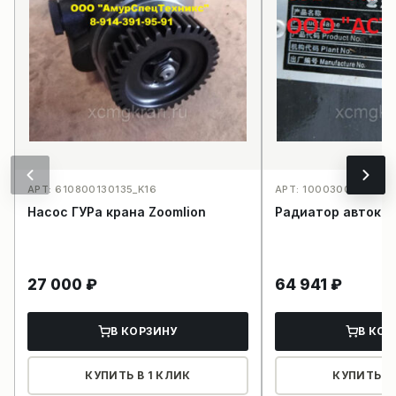
АРТ: 610800130135_K16
АРТ: 1000300007_K32
Насос ГУРа крана Zoomlion
Радиатор автокр
27 000
₽
64 941
₽
В КОРЗИНУ
В КОР
КУПИТЬ В 1 КЛИК
КУПИТЬ В 