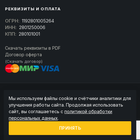
РЕКВИЗИТЫ И ОПЛАТА
ОГРН:
1192801005264
ИНН:
2801250006
КПП:
280101001
Скачать реквизиты в PDF
Договор оферта
(Скачать договор)
© 2026 kran-parts.ru — все материалы защищены. При копировании
Мы используем файлы cookie и счётчики аналитики для
ссылка на источник обязательна.
улучшения работы сайта. Продолжая использовать
Информация на сайте не является публичной офертой (ст. 437 ГК РФ).
сайт, вы соглашаетесь с
политикой обработки
Точную стоимость и наличие уточняйте у менеджера.
персональных данных
.
Политика конфиденциальности
Пользовательское соглашение
ПРИНЯТЬ
Политика обработки cookie