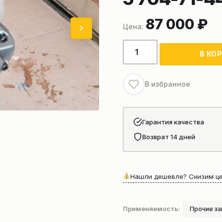
87 000
₽
Количество
В КО
товара
Насос
рабочего
В избранное
оборудования
на
бульдозер
Гарантия качества
KOMATSU
Возврат 14 дней
D375A-
5
704-
Нашли дешевле? Снизим це
71-
44060
Применяемость:
Прочие за