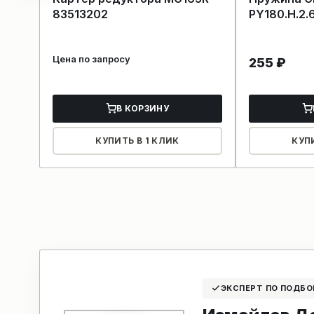
83513202
PY180.H.2.
Цена по запросу
255
₽
В КОРЗИНУ
КУПИТЬ В 1 КЛИК
КУП
ЭКСПЕРТ ПО ПОДБО