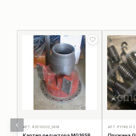
АРТ: 83513202_1618
АРТ: PY180.H.2
Картер редуктора MG165R
Пружина G