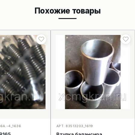
Похожие товары
.6A.-4_1636
АРТ: 83513203_1619
R165
Втулка балансира