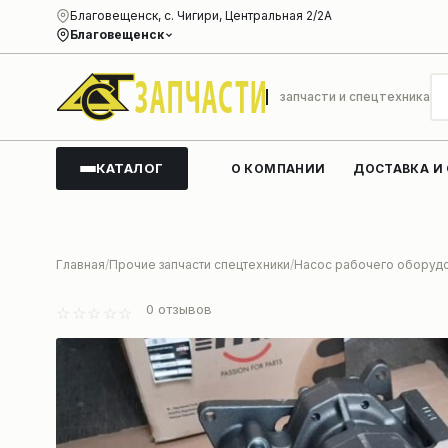
Благовещенск, с. Чигири, Центральная 2/2А
Благовещенск
запчасти и спецтехника
КАТАЛОГ
О КОМПАНИИ
ДОСТАВКА И
Главная
Прочие запчасти спецтехники
Насос рабочего оборуд
0
отзывов