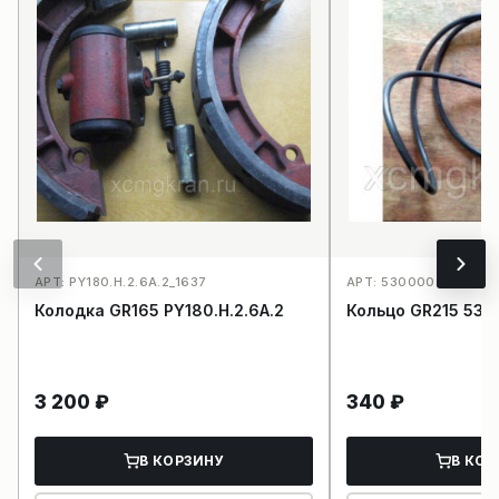
АРТ: PY180.H.2.6A.2_1637
АРТ: 53000055_1642
Колодка GR165 PY180.H.2.6A.2
Кольцо GR215 53
3 200
₽
340
₽
В КОРЗИНУ
В КОР