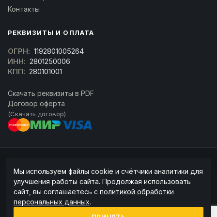
Контакты
РЕКВИЗИТЫ И ОПЛАТА
ОГРН:
1192801005264
ИНН:
2801250006
КПП:
280101001
Скачать реквизиты в PDF
Договор оферта
(Скачать договор)
© 2026 kran-parts.ru — все материалы защищены. При копировании
Мы используем файлы cookie и счётчики аналитики для
ссылка на источник обязательна.
улучшения работы сайта. Продолжая использовать
Информация на сайте не является публичной офертой (ст. 437 ГК РФ).
сайт, вы соглашаетесь с
политикой обработки
Точную стоимость и наличие уточняйте у менеджера.
персональных данных
.
Политика конфиденциальности
Пользовательское соглашение