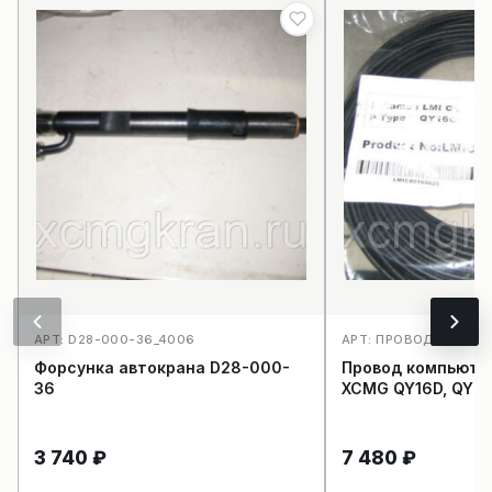
АРТ: D28-000-36_4006
АРТ: ПРОВОД КОМПЬ
Форсунка автокрана D28-000-
Провод компьюте
36
XCMG QY16D, QY20
3 740
₽
7 480
₽