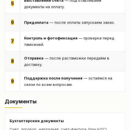
Выставление счёта
— подготавливаем
5
документы на оплату.
6
Предоплата
— после оплаты запускаем заказ.
Контроль и фотофиксация
— проверка перед
7
таможней.
Отправка
— после растаможки передаём в
8
доставку.
Поддержка после получения
— остаёмся на
9
связи по всем вопросам.
Документы
Бухгалтерские документы
Счёт, договор, накладная, счёт-фактура (при НДС).