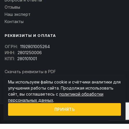
Отзывы
Наш эксперт
Контакты
РЕКВИЗИТЫ И ОПЛАТА
ОГРН:
1192801005264
ИНН:
2801250006
КПП:
280101001
Скачать реквизиты в PDF
Договор оферта
Мы используем файлы cookie и счётчики аналитики для
(Скачать договор)
улучшения работы сайта. Продолжая использовать
сайт, вы соглашаетесь с
политикой обработки
персональных данных
.
ПРИНЯТЬ
© 2026 kran-parts.ru — все материалы защищены. При копировании
ссылка на источник обязательна.
Информация на сайте не является публичной офертой (ст. 437 ГК РФ).