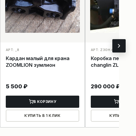
АРТ: _8
АРТ: Z30H.4 _5
Кардан малый для крана
Коробка передач
ZOOMLION зумлион
changlin ZL30H
5 500
₽
290 000
₽
В КОРЗИНУ
В КОРЗ
КУПИТЬ В 1 КЛИК
КУПИТЬ В 1 