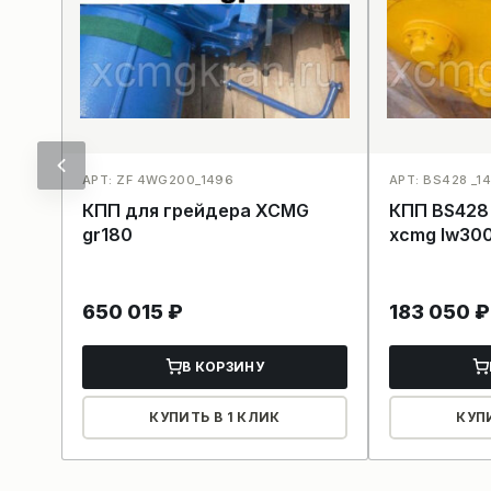
АРТ: ZF 4WG200_1496
АРТ: BS428 _1
КПП для грейдера XCMG
КПП BS428 для погрузчика
gr180
xcmg lw30
650 015
₽
183 050
₽
В КОРЗИНУ
КУПИТЬ В 1 КЛИК
КУП