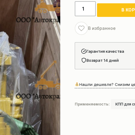
Количество
В КО
товара
Коробка
передач
В избранное
XGMA
XG955H
Гарантия качества
Возврат 14 дней
Нашли дешевле? Снизим це
Применяемость:
КПП для с