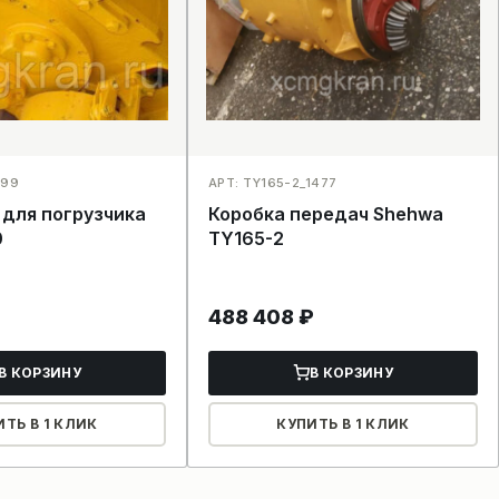
499
АРТ: TY165-2_1477
Коробка передач Shehwa
0
TY165-2
488 408
₽
В КОРЗИНУ
В КОРЗИНУ
ИТЬ В 1 КЛИК
КУПИТЬ В 1 КЛИК