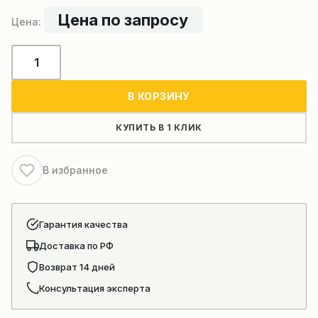
Цена по запросу
Количество
товара
Колонковый
В КОРЗИНУ
бур
для
КУПИТЬ В 1 КЛИК
буровой
установки
В избранное
Гарантия качества
Доставка по РФ
Возврат 14 дней
Консультация эксперта