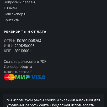
Вопросы и ответы
Отзывы
Наш эксперт
Контакты
РЕКВИЗИТЫ И ОПЛАТА
ОГРН:
1192801005264
ИНН:
2801250006
КПП:
280101001
Скачать реквизиты в PDF
Договор оферта
(Скачать договор)
© 2026 kran-parts.ru — все материалы защищены. При копировании
Мы используем файлы cookie и счётчики аналитики для
ссылка на источник обязательна.
улучшения работы сайта. Продолжая использовать