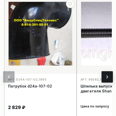
АРТ: D24A-107-02_1905
АРТ: 89262_1922
Патрубок d24a-107-02
Шпилька выпускн
двигателя Shangc
Цена по запросу
2 829
₽