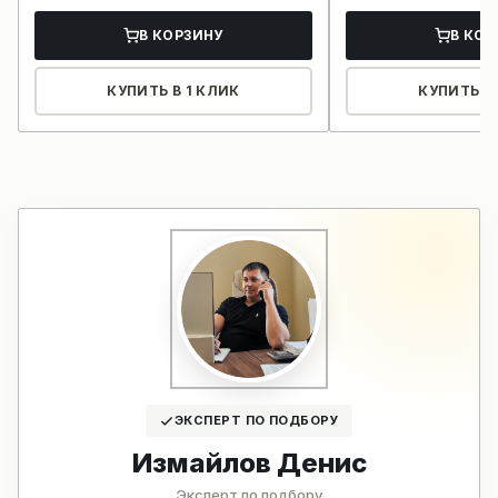
В КОРЗИНУ
В КОР
КУПИТЬ В 1 КЛИК
КУПИТЬ В 
ЭКСПЕРТ ПО ПОДБОРУ
Измайлов Денис
Эксперт по подбору