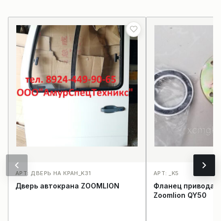
АРТ: ДВЕРЬ НА КРАН_K31
АРТ: _K5
Дверь автокрана ZOOMLION
Фланец привода н
Zoomlion QY50