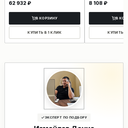
62 932
₽
8 108
₽
В КОРЗИНУ
В КОР
КУПИТЬ В 1 КЛИК
КУПИТЬ В 
ЭКСПЕРТ ПО ПОДБОРУ