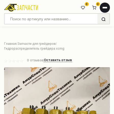
0
0
Главная
Запчасти для грейдеров
Гидрораспределитель грейдера xcmg
Оставить отзыв
0
отзывов