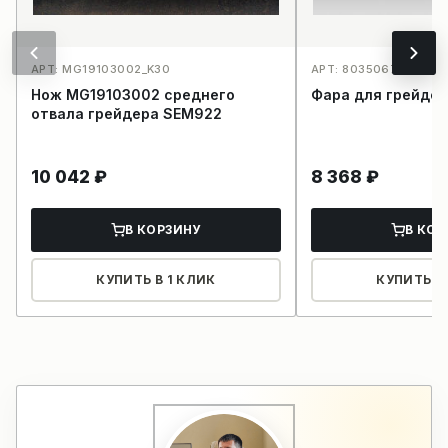
АРТ: MG19103002_K30
АРТ: 803506776_1853
Нож MG19103002 среднего
Фара для грейде
отвала грейдера SEM922
10 042
₽
8 368
₽
В КОРЗИНУ
В КОР
КУПИТЬ В 1 КЛИК
КУПИТЬ В 