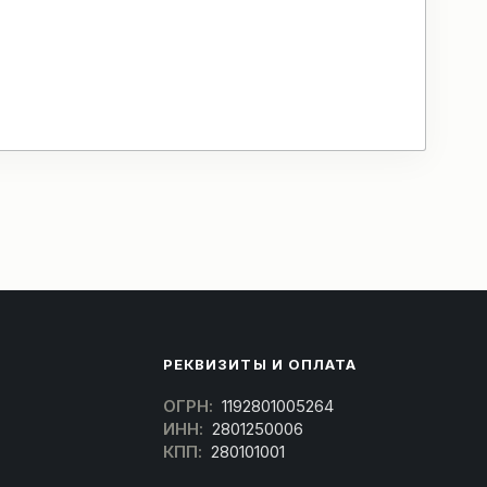
РЕКВИЗИТЫ И ОПЛАТА
ОГРН:
1192801005264
ИНН:
2801250006
КПП:
280101001