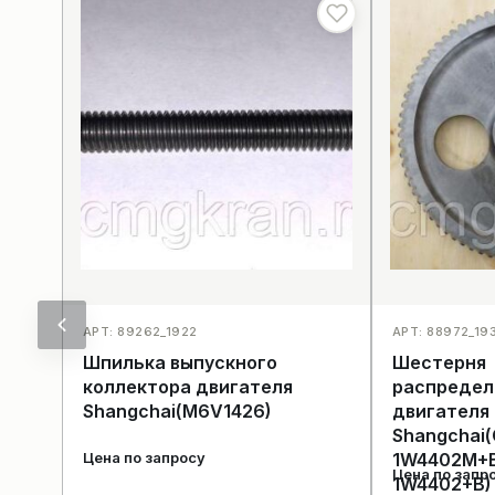
АРТ: 89262_1922
АРТ: 88972_19
Шпилька выпускного
Шестерня
коллектора двигателя
распредел
Shangchai(M6V1426)
двигателя
Shangchai(
1W4402M+B
Цена по запросу
Цена по запр
1W4402+B)