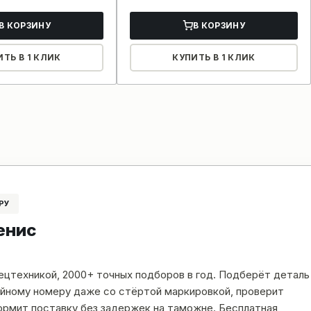
В КОРЗИНУ
В КОРЗИНУ
ИТЬ В 1 КЛИК
КУПИТЬ В 1 КЛИК
РУ
енис
пецтехникой, 2000+ точных подборов в год. Подберёт деталь
рийному номеру даже со стёртой маркировкой, проверит
рмит поставку без задержек на таможне. Бесплатная