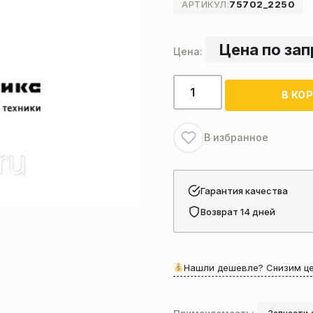
АРТИКУЛ:
75702_2250
Цена по за
Количество
В КО
товара
Генератор
двигателя
В избранное
DONG
FENG
Shanghai(D11-
Гарантия качества
102-
Возврат 14 дней
11)
Нашли дешевле? Снизим це