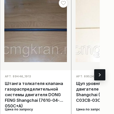
АРТ: 89446_1913
АРТ: 89524_1910
Штанга толкателя клапана
Щуп уровня масла
газораспределительной
двигателе DONG 
системы двигателя DONG
Shangchai (41100
FENG Shangchai (761G-04-
C03CB-03CB001+
050C+A)
Цена по запросу
Цена по запросу