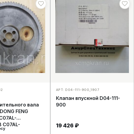
32
АРТ: D04-111-900_1907
Клапан впускной D04-111-
ительного вала
900
 DONG FENG
C07AL-
 C07AL-
19 426
₽
осу