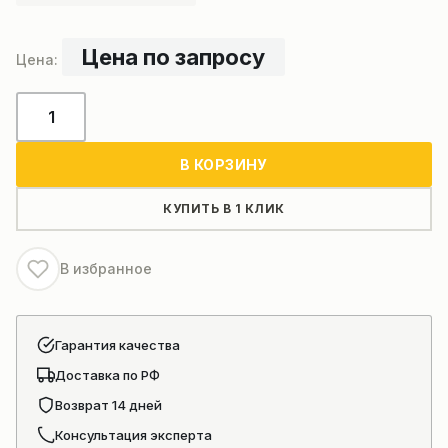
Цена по запросу
Количество
товара
Генератор
В КОРЗИНУ
двигателя
DONG
КУПИТЬ В 1 КЛИК
FENG
Shangchai
В избранное
(D11-
102-
09+C
Гарантия качества
4110001126070)
Доставка по РФ
Возврат 14 дней
Консультация эксперта