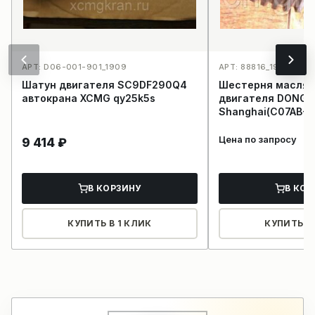
АРТ: D06-001-901_1909
АРТ: 88816_1936
Шатун двигателя SC9DF290Q4
Шестерня маслян
автокрана XCMG qy25k5s
двигателя DONGF
Shanghai(C07AB-
Цена по запросу
9 414
₽
В КОРЗИНУ
В КОР
КУПИТЬ В 1 КЛИК
КУПИТЬ В 