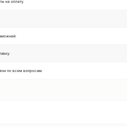
ы на оплату.
аможней.
авку.
язи по всем вопросам.