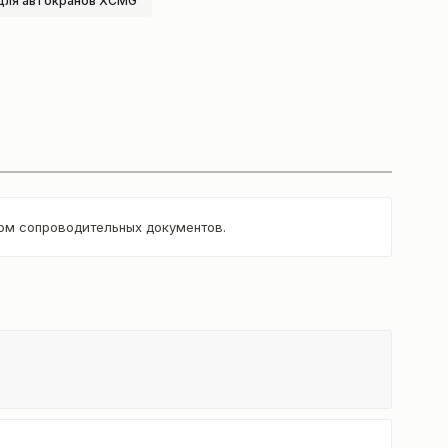
для автокранов XCMG
том сопроводительных документов.