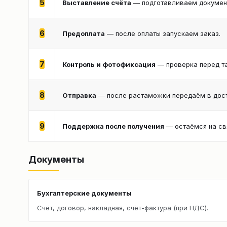
5
Выставление счёта
— подготавливаем документ
6
Предоплата
— после оплаты запускаем заказ.
7
Контроль и фотофиксация
— проверка перед т
8
Отправка
— после растаможки передаём в дост
9
Поддержка после получения
— остаёмся на св
Документы
Бухгалтерские документы
Счёт, договор, накладная, счёт-фактура (при НДС).