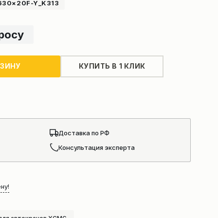
630×20F-Y_K313
просу
РЗИНУ
КУПИТЬ В 1 КЛИК
Доставка по РФ
Консультация эксперта
ну!