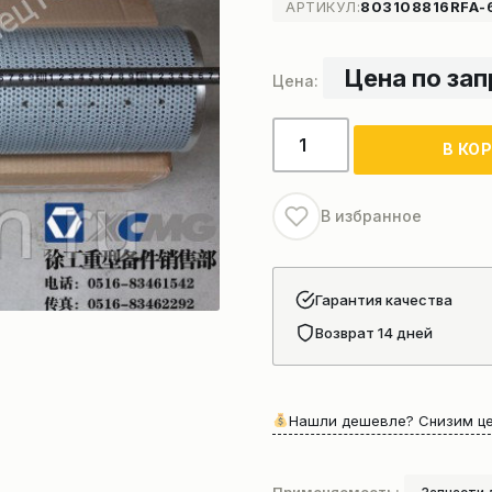
АРТИКУЛ:
803108816RFA-
Цена по за
Количество
В КО
товара
Фильтрующий
элемент
В избранное
фильтра
гидробака
Гарантия качества
Возврат 14 дней
Нашли дешевле? Снизим це