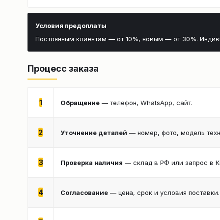
Условия предоплаты
Постоянным клиентам — от 10%, новым — от 30%. Инди
Процесс заказа
1
Обращение
— телефон, WhatsApp, сайт.
2
Уточнение деталей
— номер, фото, модель техн
3
Проверка наличия
— склад в РФ или запрос в К
4
Согласование
— цена, срок и условия поставки.