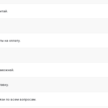
итай.
ы на оплату.
аможней.
авку.
язи по всем вопросам.