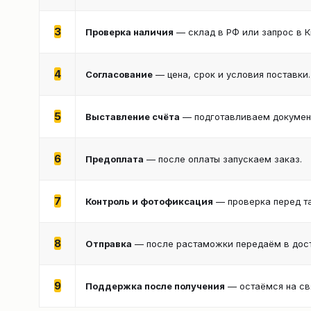
3
Проверка наличия
— склад в РФ или запрос в К
4
Согласование
— цена, срок и условия поставки.
5
Выставление счёта
— подготавливаем документ
6
Предоплата
— после оплаты запускаем заказ.
7
Контроль и фотофиксация
— проверка перед т
8
Отправка
— после растаможки передаём в дост
9
Поддержка после получения
— остаёмся на св