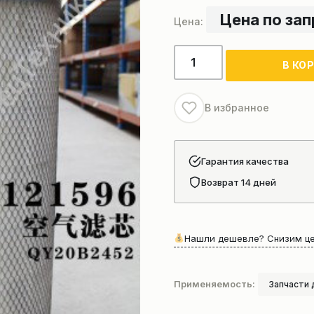
Цена по за
Количество
В КО
товара
Фильтр
воздушный
В избранное
Гарантия качества
Возврат 14 дней
Нашли дешевле? Снизим це
Применяемость:
Запчасти 