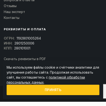
Отзывы
Наш эксперт
Контакты
РЕКВИЗИТЫ И ОПЛАТА
ОГРН:
1192801005264
ИНН:
2801250006
КПП:
280101001
Скачать реквизиты в PDF
Договор оферта
Мы используем файлы cookie и счётчики аналитики для
(Скачать договор)
улучшения работы сайта. Продолжая использовать
сайт, вы соглашаетесь с
политикой обработки
персональных данных
.
ПРИНЯТЬ
© 2026 kran-parts.ru — все материалы защищены. При копировании
ссылка на источник обязательна.
Информация на сайте не является публичной офертой (ст. 437 ГК РФ).