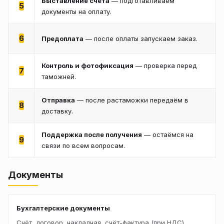
Выставление счёта
— подготавливаем
5
документы на оплату.
6
Предоплата
— после оплаты запускаем заказ.
Контроль и фотофиксация
— проверка перед
7
таможней.
Отправка
— после растаможки передаём в
8
доставку.
Поддержка после получения
— остаёмся на
9
связи по всем вопросам.
Документы
Бухгалтерские документы
Счёт, договор, накладная, счёт-фактура (при НДС).