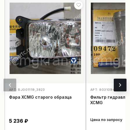
АРТ: BJ001119_3823
АРТ: 803109472TFX4
Фара XCMG старого образца
Фильтр гидравлик
XCMG
Цена по запросу
5 236
₽