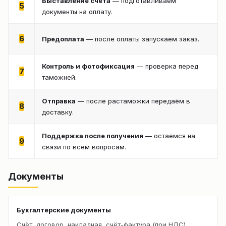
Выставление счёта
— подготавливаем
5
документы на оплату.
6
Предоплата
— после оплаты запускаем заказ.
Контроль и фотофиксация
— проверка перед
7
таможней.
Отправка
— после растаможки передаём в
8
доставку.
Поддержка после получения
— остаёмся на
9
связи по всем вопросам.
Документы
Бухгалтерские документы
Счёт, договор, накладная, счёт-фактура (при НДС).