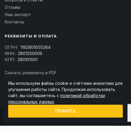
Отзывы
Наш эксперт
Контакты
РЕКВИЗИТЫ И ОПЛАТА
ОГРН:
1192801005264
ИНН:
2801250006
КПП:
280101001
Скачать реквизиты в PDF
Договор оферта
Мы используем файлы cookie и счётчики аналитики для
(Скачать договор)
улучшения работы сайта. Продолжая использовать
сайт, вы соглашаетесь с
политикой обработки
персональных данных
.
ПРИНЯТЬ
© 2026 kran-parts.ru — все материалы защищены. При копировании
ссылка на источник обязательна.
Информация на сайте не является публичной офертой (ст. 437 ГК РФ).