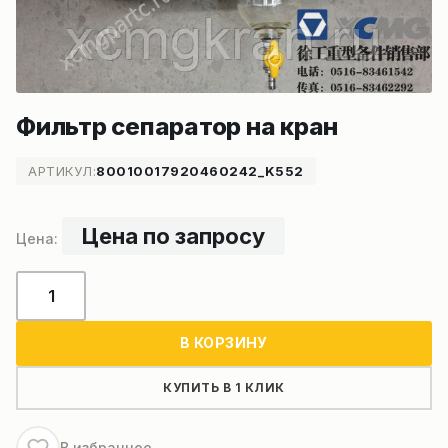
Фильтр сепаратор на кран
АРТИКУЛ:
80010017920460242_K552
Цена по запросу
Количество
товара
Фильтр
В КОРЗИНУ
сепаратор
на
КУПИТЬ В 1 КЛИК
кран
В избранное