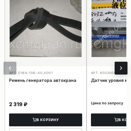
АРТ: D16А-106-40_4001
АРТ: 803200058YWZ-
Ремень генератора автокрана
Датчик уровня ма
Цена по запросу
2 319
₽
В КОРЗИНУ
В КОР