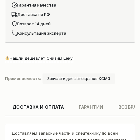
Гарантия качества
Доставка по РФ
Возврат 14 дней
Консультация эксперта
Нашли дешевле? Снизим цену!
Применяемость:
Запчасти для автокранов XCMG
ДОСТАВКА И ОПЛАТА
ГАРАНТИИ
ВОЗВРАТ
Доставляем запасные части и спецтехнику по всей
России — от Калининграда до Владивостока. Работаем