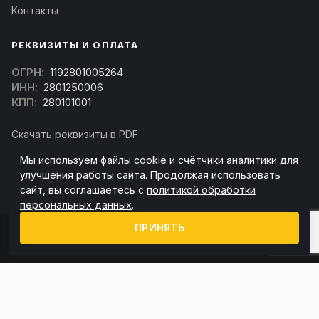
Контакты
РЕКВИЗИТЫ И ОПЛАТА
ОГРН:
1192801005264
ИНН:
2801250006
КПП:
280101001
Скачать реквизиты в PDF
Договор оферта
Мы используем файлы cookie и счётчики аналитики для
(Скачать договор)
улучшения работы сайта. Продолжая использовать
сайт, вы соглашаетесь с
политикой обработки
персональных данных
.
ПРИНЯТЬ
© 2026 kran-parts.ru — все материалы защищены. При копировании
ссылка на источник обязательна.
Информация на сайте не является публичной офертой (ст. 437 ГК РФ).
Точную стоимость и наличие уточняйте у менеджера.
Политика конфиденциальности
Пользовательское соглашение