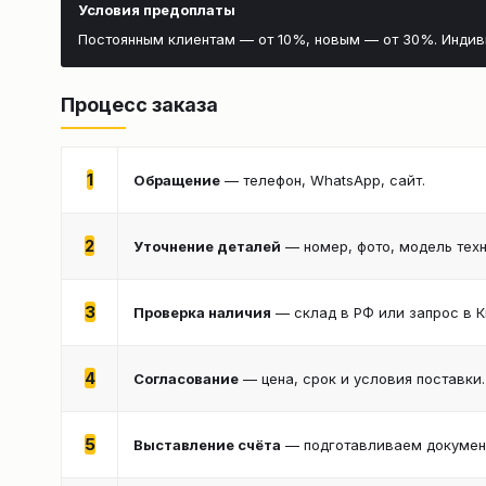
Условия предоплаты
Постоянным клиентам — от 10%, новым — от 30%. Инди
Процесс заказа
1
Обращение
— телефон, WhatsApp, сайт.
2
Уточнение деталей
— номер, фото, модель техн
3
Проверка наличия
— склад в РФ или запрос в К
4
Согласование
— цена, срок и условия поставки.
5
Выставление счёта
— подготавливаем документ