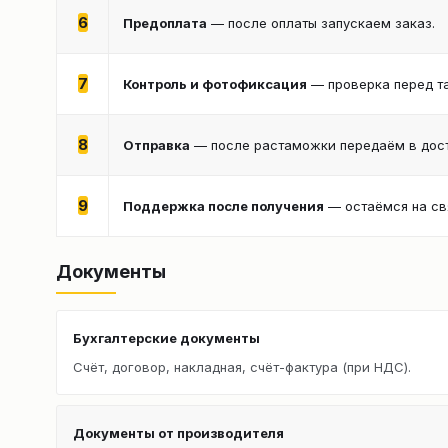
6
Предоплата
— после оплаты запускаем заказ.
7
Контроль и фотофиксация
— проверка перед т
8
Отправка
— после растаможки передаём в дост
9
Поддержка после получения
— остаёмся на св
Документы
Бухгалтерские документы
Счёт, договор, накладная, счёт-фактура (при НДС).
Документы от производителя