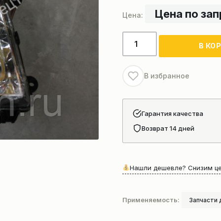
Цена по за
Количество
В КО
товара
Фара
на
В избранное
кран
Гарантия качества
Возврат 14 дней
Нашли дешевле? Снизим це
Применяемость:
Запчасти 