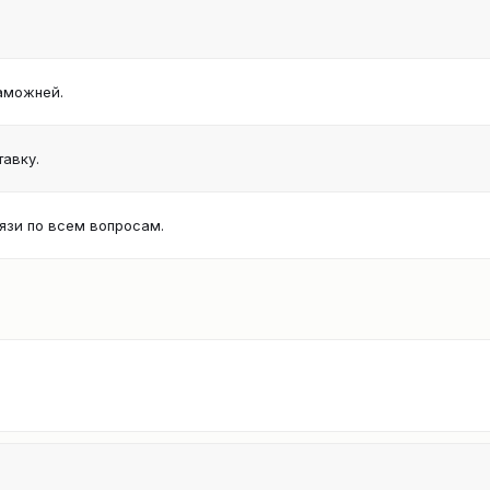
аможней.
авку.
язи по всем вопросам.