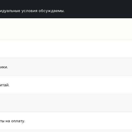
видуальные условия обсуждаемы.
ики.
итай.
ы на оплату.