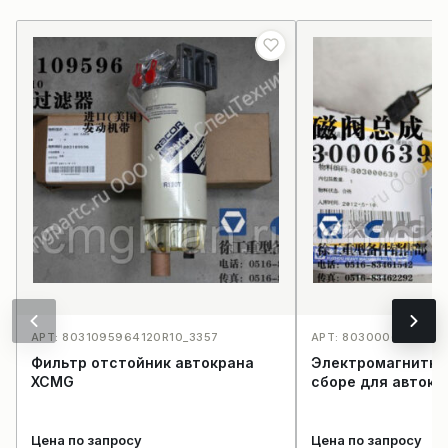
АРТ: 8031095964120R10_3357
АРТ: 803000639JK41
Фильтр отстойник автокрана
Электромагнитны
XCMG
сборе для авток
Цена по запросу
Цена по запросу