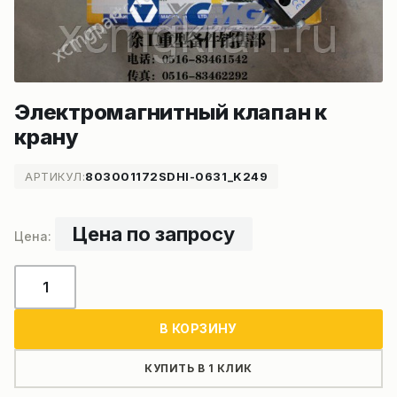
Электромагнитный клапан к
крану
АРТИКУЛ:
803001172SDHI-0631_K249
Цена по запросу
Количество
товара
Электромагнитный
В КОРЗИНУ
клапан
к
КУПИТЬ В 1 КЛИК
крану