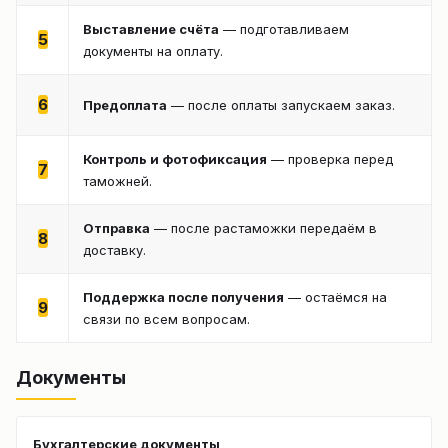
Выставление счёта
— подготавливаем
5
документы на оплату.
6
Предоплата
— после оплаты запускаем заказ.
Контроль и фотофиксация
— проверка перед
7
таможней.
Отправка
— после растаможки передаём в
8
доставку.
Поддержка после получения
— остаёмся на
9
связи по всем вопросам.
Документы
Бухгалтерские документы