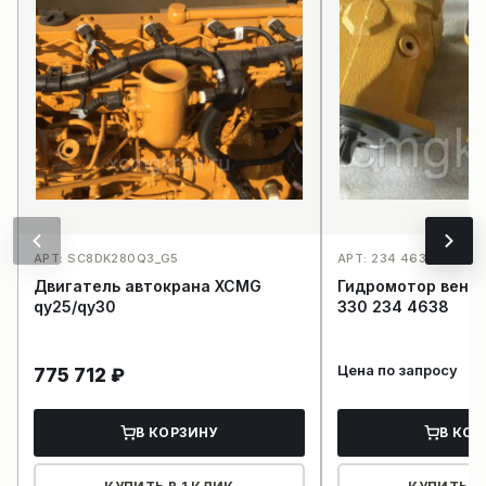
АРТ: SC8DK280Q3_G5
АРТ: 234 4638_1511
Двигатель автокрана XCMG
Гидромотор вентиля
qy25/qy30
330 234 4638
Цена по запросу
775 712
₽
В КОРЗИНУ
В КОР