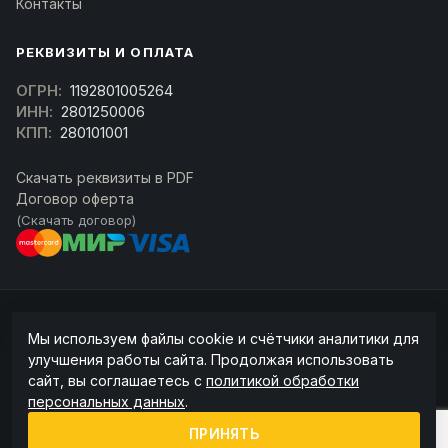
Контакты
РЕКВИЗИТЫ И ОПЛАТА
ОГРН:
1192801005264
ИНН:
2801250006
КПП:
280101001
Скачать реквизиты в PDF
Договор оферта
(Скачать договор)
© 2026 kran-parts.ru — все материалы защищены. При копировании
Мы используем файлы cookie и счётчики аналитики для
ссылка на источник обязательна.
улучшения работы сайта. Продолжая использовать
Информация на сайте не является публичной офертой (ст. 437 ГК РФ).
сайт, вы соглашаетесь с
политикой обработки
Точную стоимость и наличие уточняйте у менеджера.
персональных данных
.
Политика конфиденциальности
Пользовательское соглашение
ПРИНЯТЬ