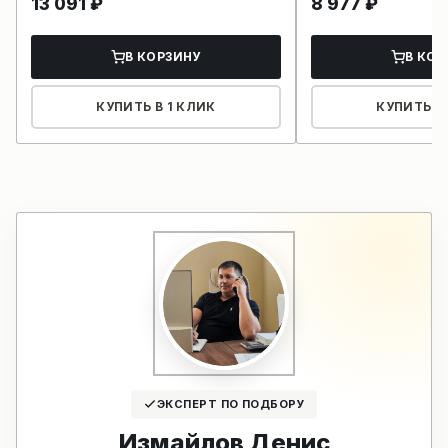
13 091
₽
8 977
₽
В КОРЗИНУ
В КОР
КУПИТЬ В 1 КЛИК
КУПИТЬ В 
ЭКСПЕРТ ПО ПОДБОРУ
Измайлов Денис