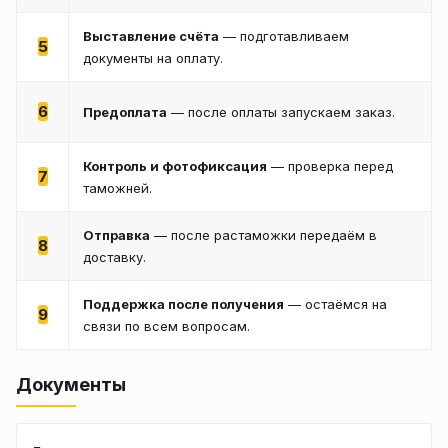
Выставление счёта
— подготавливаем
5
документы на оплату.
6
Предоплата
— после оплаты запускаем заказ.
Контроль и фотофиксация
— проверка перед
7
таможней.
Отправка
— после растаможки передаём в
8
доставку.
Поддержка после получения
— остаёмся на
9
связи по всем вопросам.
Документы