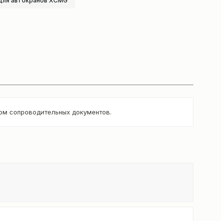
для автокранов XCMG
том сопроводительных документов.