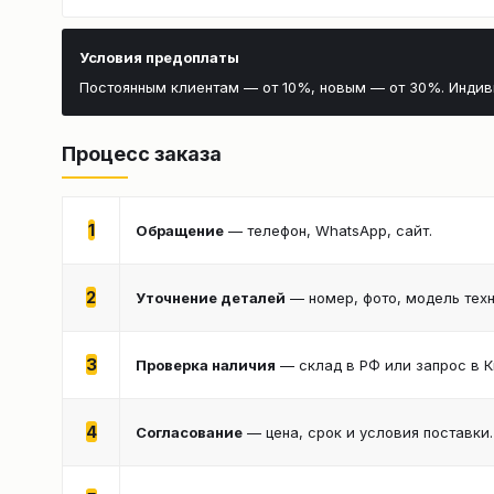
Условия предоплаты
Постоянным клиентам — от 10%, новым — от 30%. Инди
Процесс заказа
1
Обращение
— телефон, WhatsApp, сайт.
2
Уточнение деталей
— номер, фото, модель техн
3
Проверка наличия
— склад в РФ или запрос в К
4
Согласование
— цена, срок и условия поставки.