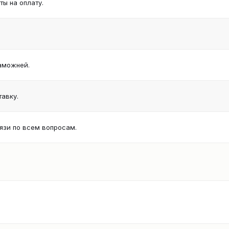
ы на оплату.
аможней.
авку.
язи по всем вопросам.