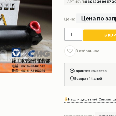
АРТИКУЛ:
860123696570
Цена по за
Количество
В КО
товара
Цилиндр
блокировки
В избранное
моста
автокрана
Гарантия качества
Возврат 14 дней
Нашли дешевле? Снизим це