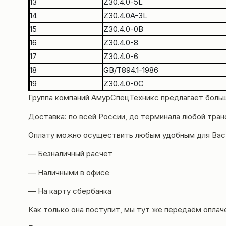
13
Z30.4.0-5L
14
Z30.4.0A-3L
15
Z30.4.0-0B
16
Z30.4.0-8
17
Z30.4.0-6
18
GB/T894.1-1986
19
Z30.4.0-0C
Группа компаний
АмурСпецТехникс
предлагает больш
Доставка
: по всей России, до терминала любой тра
Оплату можно осуществить любым удобным для Вас
— Безналичный расчет
— Наличными в офисе
— На карту сбербанка
Как только она поступит, мы тут же передаём оплач