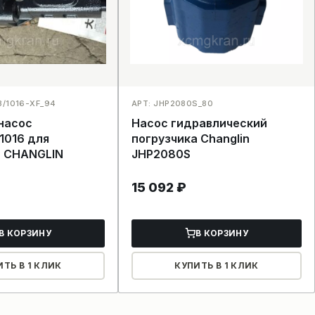
3/1016-XF_94
АРТ: JHP2080S_80
насос
Насос гидравлический
1016 для
погрузчика Changlin
а CHANGLIN
JHP2080S
15 092
₽
В КОРЗИНУ
В КОРЗИНУ
ИТЬ В 1 КЛИК
КУПИТЬ В 1 КЛИК