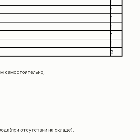
1
1
1
1
1
1
2
ем самостоятельно;
вода(при отсутствии на складе).