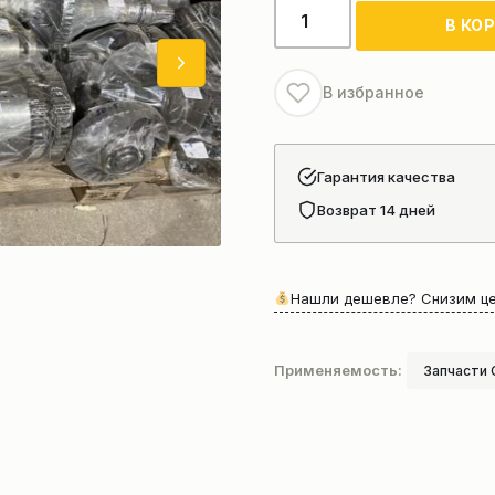
Количество
В КО
товара
Выходной
вал
В избранное
в
сборе
Z30.4.7A
Гарантия качества
Возврат 14 дней
Нашли дешевле? Снизим це
Применяемость:
Запчасти 