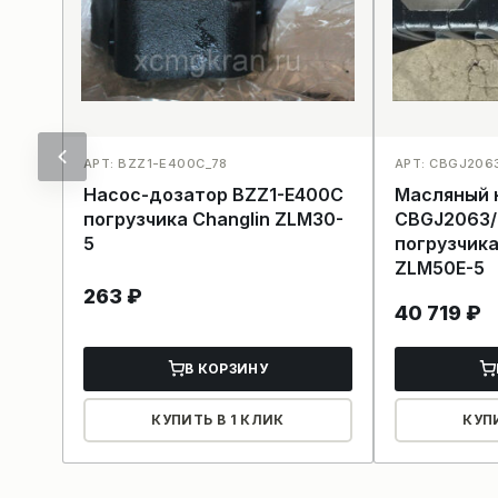
АРТ: BZZ1-E400C_78
АРТ: CBGJ206
Насос-дозатор BZZ1-E400C
Масляный 
погрузчика Changlin ZLM30-
CBGJ2063/
5
погрузчик
ZLM50E-5
263
₽
40 719
₽
В КОРЗИНУ
КУПИТЬ В 1 КЛИК
КУП