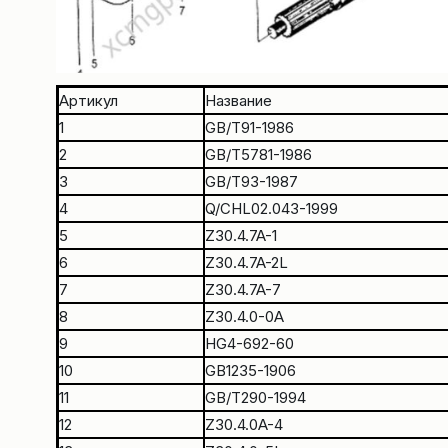
Артикул
Название
1
GB/T91-1986
2
GB/T5781-1986
3
GB/T93-1987
4
Q/CHL02.043-1999
5
Z30.4.7A-1
6
Z30.4.7A-2L
7
Z30.4.7A-7
8
Z30.4.0-0A
9
HG4-692-60
10
GB1235-1906
11
GB/T290-1994
12
Z30.4.0A-4