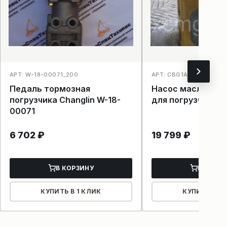
АРТ: W-18-00071_200
АРТ: CBG1A045/CBG104
Педаль тормозная
Насос масляный 
погрузчика Changlin W-18-
для погрузчика C
00071
6 702
₽
19 799
₽
В КОРЗИНУ
В КОРЗ
КУПИТЬ В 1 КЛИК
КУПИТЬ В 1 