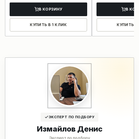
В КОРЗИНУ
В КОР
КУПИТЬ В 1 КЛИК
КУПИТЬ В 
ЭКСПЕРТ ПО ПОДБОРУ
Измайлов Денис
Эксперт по подбору