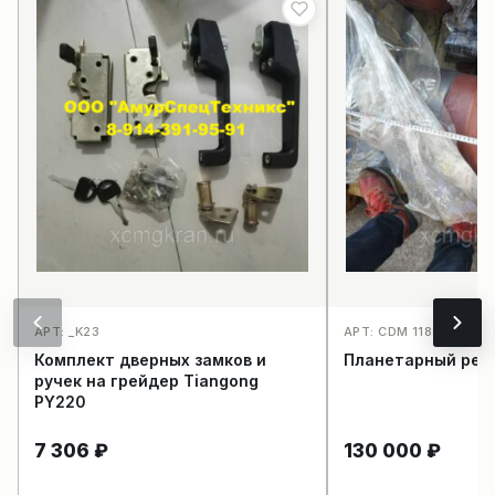
АРТ: _K23
АРТ: CDM 1185_K35
Комплект дверных замков и
Планетарный ред
ручек на грейдер Tiangong
PY220
7 306
₽
130 000
₽