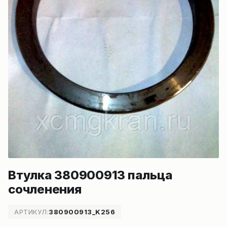
Втулка 380900913 пальца
сочленения
АРТИКУЛ:
380900913_K256