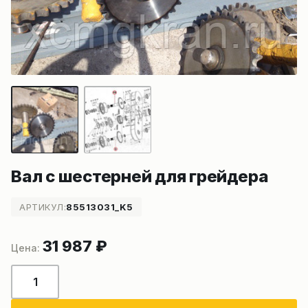
Вал с шестерней для грейдера
АРТИКУЛ:
85513031_K5
31 987
₽
Количество
товара
Вал