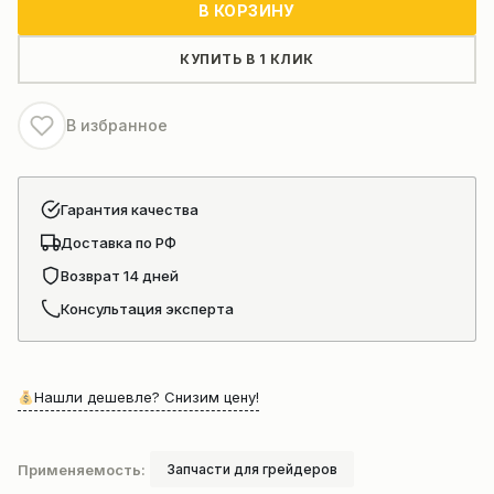
В КОРЗИНУ
с
шестерней
КУПИТЬ В 1 КЛИК
для
грейдера
В избранное
Гарантия качества
Доставка по РФ
Возврат 14 дней
Консультация эксперта
Нашли дешевле? Снизим цену!
Применяемость:
Запчасти для грейдеров