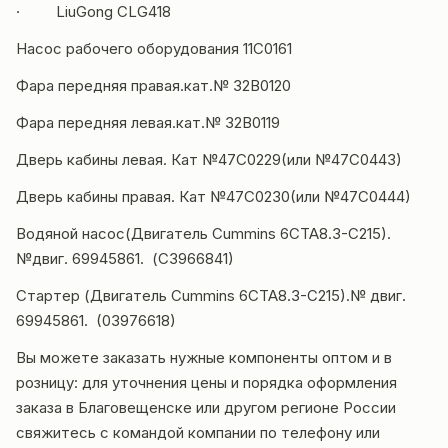
· LiuGong CLG418
Насос рабочего оборудования 11С0161
Фара передняя правая.кат.№ 32В0120
Фара передняя левая.кат.№ 32В0119
Дверь кабины левая. Кат №47С0229(или №47С0443)
Дверь кабины правая. Кат №47С0230(или №47С0444)
Водяной насос(Двигатель Cummins 6СТА8.3-С215).
№двиг. 69945861. (С3966841)
Стартер (Двигатель Cummins 6СТА8.3-С215).№ двиг.
69945861. (03976618)
Вы можете заказать нужные компоненты оптом и в
розницу: для уточнения цены и порядка оформления
заказа в Благовещенске или другом регионе России
свяжитесь с командой компании по телефону или