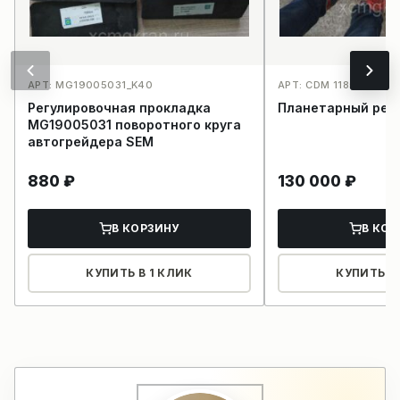
АРТ: MG19005031_K40
АРТ: CDM 1185_K35
Регулировочная прокладка
Планетарный ред
MG19005031 поворотного круга
автогрейдера SEM
880
₽
130 000
₽
В КОРЗИНУ
В КОР
КУПИТЬ В 1 КЛИК
КУПИТЬ В 