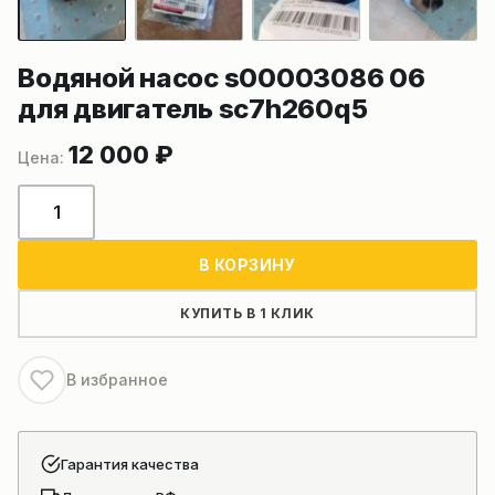
Водяной насос s00003086 06
для двигатель sc7h260q5
12 000
₽
Количество
товара
Водяной
В КОРЗИНУ
насос
s00003086
КУПИТЬ В 1 КЛИК
06
для
В избранное
двигатель
sc7h260q5
Гарантия качества