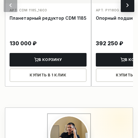
АРТ: CDM 1185_1603
АРТ: PY180G.12.5.4IIA
Планетарный редуктор CDM 1185
Опорный подшипн
130 000
₽
392 250
₽
В КОРЗИНУ
В КОР
КУПИТЬ В 1 КЛИК
КУПИТЬ В 