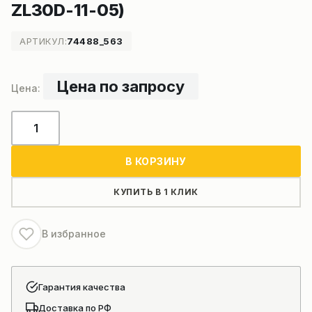
ZL30D-11-05)
АРТИКУЛ:
74488_563
Цена по запросу
Количество
товара
Вал
В КОРЗИНУ
статора
гидротрансформатора
КУПИТЬ В 1 КЛИК
гидромеханической
коробки
В избранное
передач
фронтального
погрузчика
Гарантия качества
(4110000084047
Доставка по РФ
ZL30D-