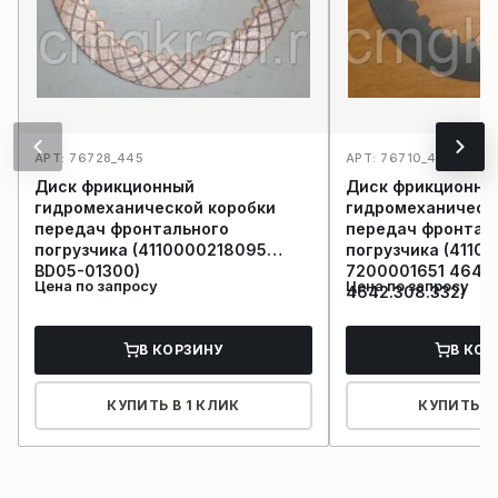
АРТ: 76728_445
АРТ: 76710_432
Диск фрикционный
Диск фрикционны
гидромеханической коробки
гидромеханическ
передач фронтального
передач фронтал
погрузчика (4110000218095
погрузчика (4110
BD05-01300)
7200001651 4642
Цена по запросу
Цена по запросу
4642.308.332)
В КОРЗИНУ
В КОР
КУПИТЬ В 1 КЛИК
КУПИТЬ В 