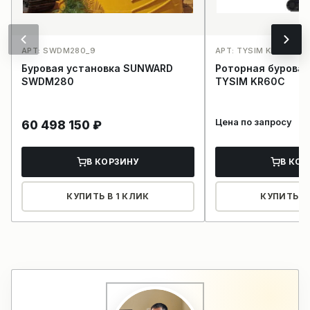
АРТ: SWDM280_9
АРТ: TYSIM KR60С_25
Буровая установка SUNWARD
Роторная буровая
SWDM280
TYSIM KR60С
Цена по запросу
60 498 150
₽
В КОРЗИНУ
В КОР
КУПИТЬ В 1 КЛИК
КУПИТЬ В 