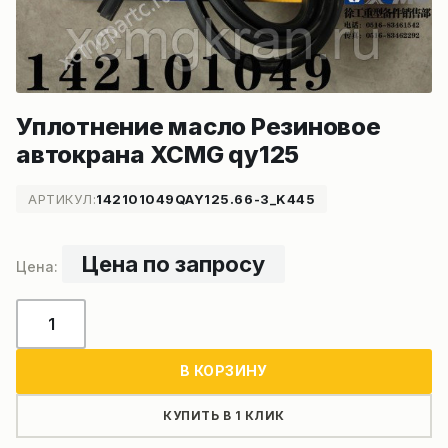
Уплотнение масло Резиновое
автокрана XCMG qy125
АРТИКУЛ:
142101049QAY125.66-3_K445
Цена по запросу
Количество
товара
Уплотнение
В КОРЗИНУ
масло
Резиновое
КУПИТЬ В 1 КЛИК
автокрана