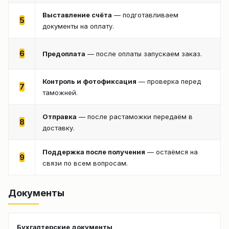
Выставление счёта
— подготавливаем
5
документы на оплату.
6
Предоплата
— после оплаты запускаем заказ.
Контроль и фотофиксация
— проверка перед
7
таможней.
Отправка
— после растаможки передаём в
8
доставку.
Поддержка после получения
— остаёмся на
9
связи по всем вопросам.
Документы
Бухгалтерские документы