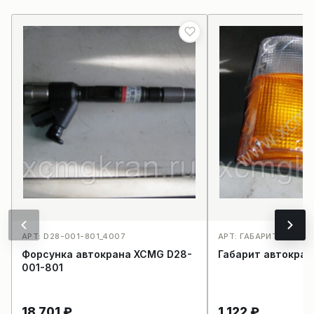
АРТ: D28-001-801_4007
АРТ: ГАБАРИТ АВТОК
Форсунка автокрана XCMG D28-
Габарит автокра
001-801
18 701
₽
1 122
₽