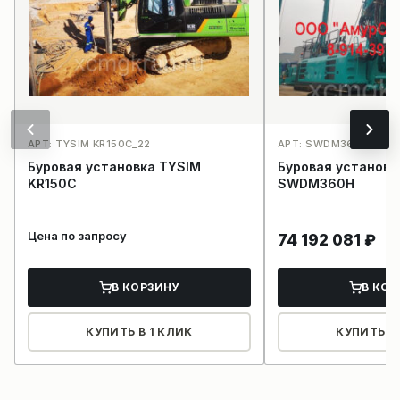
АРТ: TYSIM KR150C_22
АРТ: SWDM360H_1
Буровая установка TYSIM
Буровая установ
KR150C
SWDM360H
Цена по запросу
74 192 081
₽
В КОРЗИНУ
В КОР
КУПИТЬ В 1 КЛИК
КУПИТЬ В 