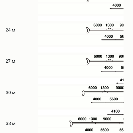
24 м
27 м
30 м
33 м