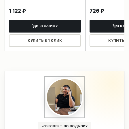
1 122
₽
726
₽
В КОРЗИНУ
В КОР
КУПИТЬ В 1 КЛИК
КУПИТЬ В 
ЭКСПЕРТ ПО ПОДБОРУ