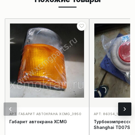
АРТ: ГАБАРИТ АВТОКРАНА XCMG_3950
АРТ: 86354_1974
Габарит автокрана XCMG
Турбокомпрессор
Shanghai TD07S/