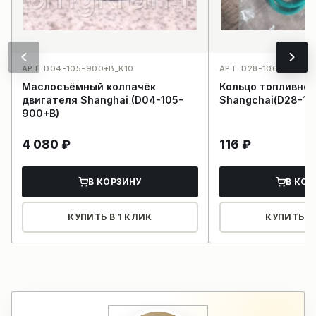
АРТ: D04-105-900+B_K10
АРТ: D28-106-01+A_K
Маслосъёмный колпачёк
Кольцо топливной
двигателя Shanghai (D04-105-
Shangchai(D28-10
900+B)
4 080
₽
116
₽
В КОРЗИНУ
В КОР
КУПИТЬ В 1 КЛИК
КУПИТЬ В 