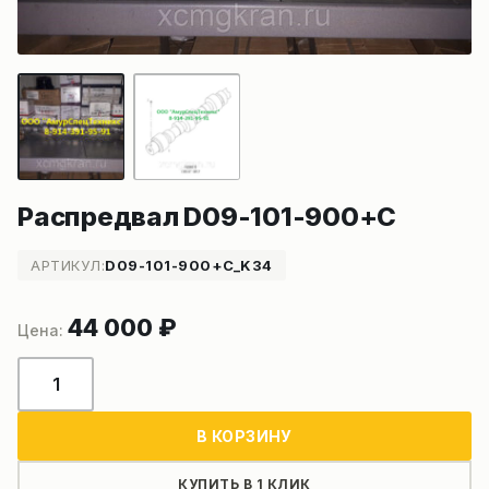
Распредвал D09-101-900+C
АРТИКУЛ:
D09-101-900+C_K34
44 000
₽
Количество
товара
Распредвал
В КОРЗИНУ
D09-
101-
КУПИТЬ В 1 КЛИК