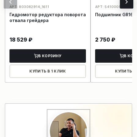
АРТ: 803082914_1611
АРТ: 54100059_1635
Гидромотор редуктора поворота
Подшипник GR165
отвала грейдера
18 529
₽
2 750
₽
В КОРЗИНУ
В КОР
КУПИТЬ В 1 КЛИК
КУПИТЬ В 