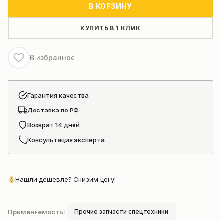
Радиатор
В КОРЗИНУ
охлаждения
гидросистемы
КУПИТЬ В 1 КЛИК
Zoomlion
ZMC-
В избранное
60
Гарантия качества
Доставка по РФ
Возврат 14 дней
Консультация эксперта
Нашли дешевле? Снизим цену!
Применяемость:
Прочие запчасти спецтехники