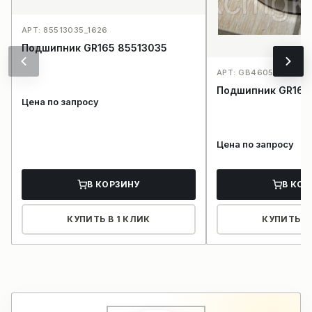
АРТ: 85513035_1626
Подшипник GR165 85513035
АРТ: GB4605-84_165
Подшипник GR165
Цена по запросу
Цена по запросу
В КОРЗИНУ
В КОР
КУПИТЬ В 1 КЛИК
КУПИТЬ В 