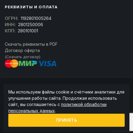
РЕКВИЗИТЫ И ОПЛАТА
ОГРН:
1192801005264
ИНН:
2801250006
КПП:
280101001
Скачать реквизиты в PDF
Договор оферта
(Скачать договор)
© 2026 kran-parts.ru — все материалы защищены. При копировании
Мы используем файлы cookie и счётчики аналитики для
ссылка на источник обязательна.
улучшения работы сайта. Продолжая использовать
Информация на сайте не является публичной офертой (ст. 437 ГК РФ).
сайт, вы соглашаетесь с
политикой обработки
Точную стоимость и наличие уточняйте у менеджера.
персональных данных
.
Политика конфиденциальности
Пользовательское соглашение
ПРИНЯТЬ
Политика обработки cookie