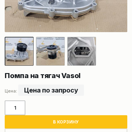
Помпа на тягач Vasol
Цена по запросу
Количество
товара
Помпа
В КОРЗИНУ
на