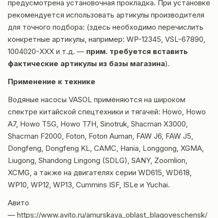
предусмотрена установочная прокладка. При установке
рекомендуется использовать артикулы производителя
для точного подбора: (здесь необходимо перечислить
конкретные артикулы, например: WP-12345, VSL-67890,
1004020-ХХХ и т.д. —
прим. требуется вставить
фактические артикулы из базы магазина
).
Применение к технике
Водяные насосы VASOL применяются на широком
спектре китайской спецтехники и тягачей: Howo, Howo
A7, Howo T5G, Howo T7H, Sinotruk, Shacman X3000,
Shacman F2000, Foton, Foton Auman, FAW J6, FAW J5,
Dongfeng, Dongfeng KL, CAMC, Hania, Longgong, XGMA,
Liugong, Shandong Lingong (SDLG), SANY, Zoomlion,
XCMG, а также на двигателях серии WD615, WD618,
WP10, WP12, WP13, Cummins ISF, ISLe и Yuchai.
Авито
—
https://www.avito.ru/amurskaya_oblast_blagoveschensk/