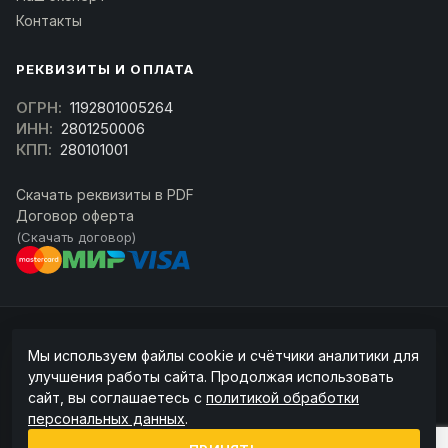
Контакты
РЕКВИЗИТЫ И ОПЛАТА
ОГРН:
1192801005264
ИНН:
2801250006
КПП:
280101001
Скачать реквизиты в PDF
Договор оферта
(Скачать договор)
© 2026 kran-parts.ru — все материалы защищены. При копировании
Мы используем файлы cookie и счётчики аналитики для
ссылка на источник обязательна.
улучшения работы сайта. Продолжая использовать
Информация на сайте не является публичной офертой (ст. 437 ГК РФ).
сайт, вы соглашаетесь с
политикой обработки
Точную стоимость и наличие уточняйте у менеджера.
персональных данных
.
Политика конфиденциальности