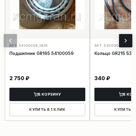
АРТ: 54100059_1635
АРТ: 53000055_1642
Подшипник GR165 54100059
Кольцо GR215 53
2 750
₽
340
₽
В КОРЗИНУ
В КОР
КУПИТЬ В 1 КЛИК
КУПИТЬ В 