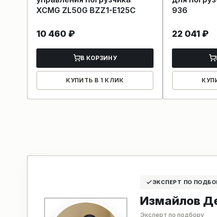
XCMG ZL50G BZZ1-E125C
936
10 460
₽
22 041
₽
В КОРЗИНУ
КУПИТЬ В 1 КЛИК
КУП
ЭКСПЕРТ ПО ПОДБО
Измайлов Д
Эксперт по подбору