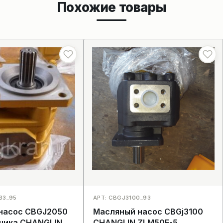
Похожие товары
33_95
АРТ: CBGJ3100_93
насос CBGJ2050
Масляный насос CBGj3100
зчика CHANGLIN
CHANGLIN ZLM50E-5