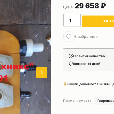
29 658
₽
Количество
В КО
товара
Гидрораспределитель
DF32.2
В избранное
Гарантия качества
Возврат 14 дней
Нашли дешевле? Снизим це
Применяемость:
Гидронасо