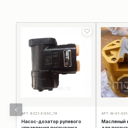
АРТ: BZZ1-E125C_79
АРТ: W-01-001
Насос-дозатор рулевого
Масляный 
управления погрузчика
для погру